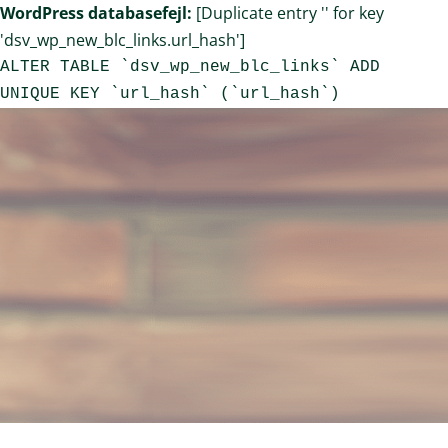
WordPress databasefejl:
[Duplicate entry '' for key
'dsv_wp_new_blc_links.url_hash']
ALTER TABLE `dsv_wp_new_blc_links` ADD
UNIQUE KEY `url_hash` (`url_hash`)