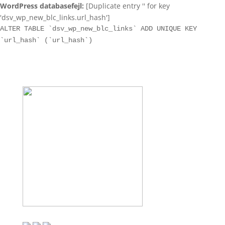
WordPress databasefejl:
[Duplicate entry '' for key
'dsv_wp_new_blc_links.url_hash']
ALTER TABLE `dsv_wp_new_blc_links` ADD UNIQUE KEY
`url_hash` (`url_hash`)