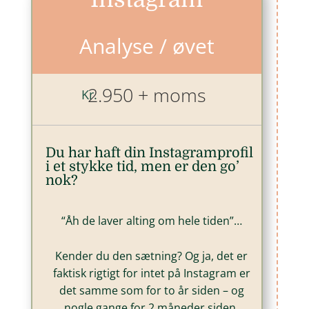
Analyse / øvet
2.950 + moms
Kr.
Du har haft din Instagramprofil
i et stykke tid, men er den go’
nok?
“Åh de laver alting om hele tiden”…
Kender du den sætning? Og ja, det er
faktisk rigtigt for intet på Instagram er
det samme som for to år siden – og
nogle gange for 2 måneder siden.