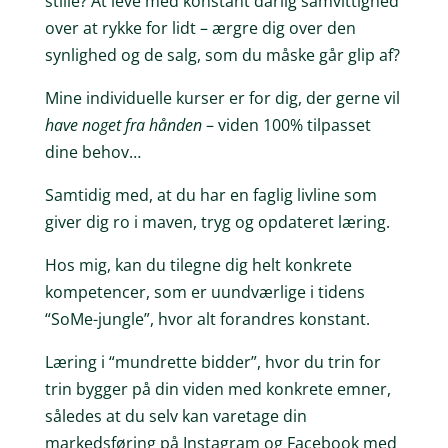
stille? At leve med konstant dårlig samvittighed
over at rykke for lidt – ærgre dig over den
synlighed og de salg, som du måske går glip af?
Mine individuelle kurser er for dig, der gerne vil
have noget fra hånden
– viden 100% tilpasset
dine behov…
Samtidig med, at du har en faglig livline som
giver dig ro i maven, tryg og opdateret læring.
Hos mig, kan du tilegne dig helt konkrete
kompetencer, som er uundværlige i tidens
“SoMe-jungle”, hvor alt forandres konstant.
Læring i “mundrette bidder”, hvor du trin for
trin bygger på din viden med konkrete emner,
således at du selv kan varetage din
markedsføring på Instagram og Facebook med