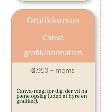
Grafikkursus
Canva
grafik/animation
2.950 + moms
Kr.
Canva-magi for dig, der vil ha’
pæne opslag (uden at hyre en
grafiker).