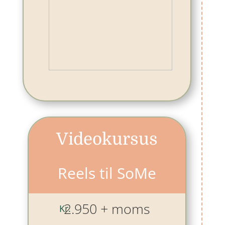
Videokursus
Reels til SoMe
2.950 + moms
Kr.