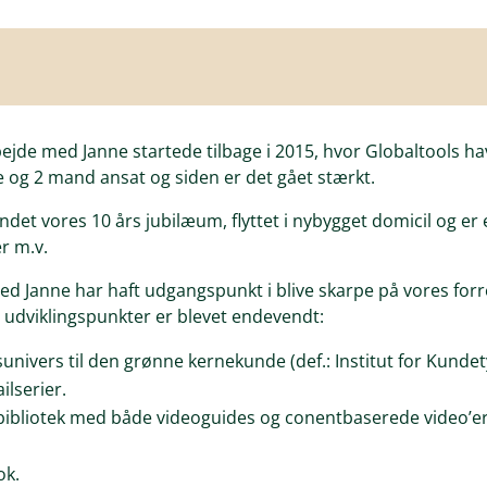
jde med Janne startede tilbage i 2015, hvor Globaltools havd
og 2 mand ansat og siden er det gået stærkt.
rundet vores 10 års jubilæum, flyttet i nybygget domicil og 
er m.v.
ed Janne har haft udgangspunkt i blive skarpe på vores forr
 udviklingspunkter er blevet endevendt:
sunivers til den grønne kernekunde (def.: Institut for Kunde
ilserier.
ibliotek med både videoguides og conentbaserede video’er
ok.