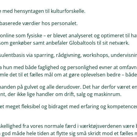
 med hensyntagen til kulturforskelle.
ebaserede værdier hos personalet.
nline som fysiske – er blevet analyseret og optimeret til ha
som genkøber samt anbefaler Globaltools til sit netværk.
ulentbasis via sparring, rådgivning, workshops, undervisning
da hun med både faglighed og personlighed evner at omfavn
le det til et fælles mål om at gøre oplevelsen bedre – bå
den på gulvet og alle derudover. Det har derfor været en
t, der ikke lige handler om drift, salg og maskinrum.
t meget fleksibel og bidraget med erfaring og kompetencer
kellighed fra vores normale færd i værktøjsverdenen være b
n god måde hele tiden at flytte sig små skridt mod et fælles 