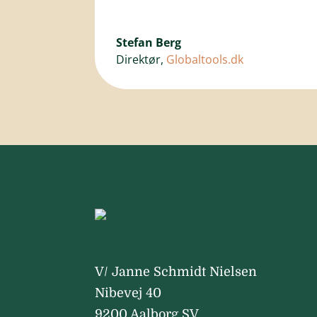
Stefan Berg
Direktør
,
Globaltools.dk
V/ Janne Schmidt Nielsen
Nibevej 40
9200 Aalborg SV