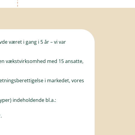
e været i gang i 5 år – vi var
er en vækstvirksomhed med 15 ansatte,
etningsberettigelse i markedet, vores
typer) indeholdende bl.a.:
.