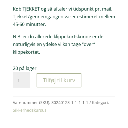
Køb TJEKKET og så aftaler vi tidspunkt pr. mail.
Tjekket/gennemgangen varer estimeret mellem
45-60 minutter.
N.B. er du allerede klippekortskunde er det
naturligvis en ydelse vi kan tage “over”
klippekortet.
20 på lager
Sikkerhed-
Tilføj til kurv
TJEK:
Opnå
bedst
Varenummer (SKU):
30240123-1-1-1-1-1
Kategori:
mulige
Sikkerhedskursus
sikring
mod