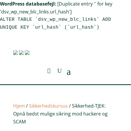
WordPress databasefejl:
[Duplicate entry '' for key
'dsv_wp_new_blc_links.url_hash']
ALTER TABLE `dsv_wp_new_blc_links` ADD
UNIQUE KEY `url_hash` (`url_hash`)
Hjem
/
Sikkerhedskursus
/ Sikkerhed-TJEK:
Opnå bedst mulige sikring mod hackere og
SCAM