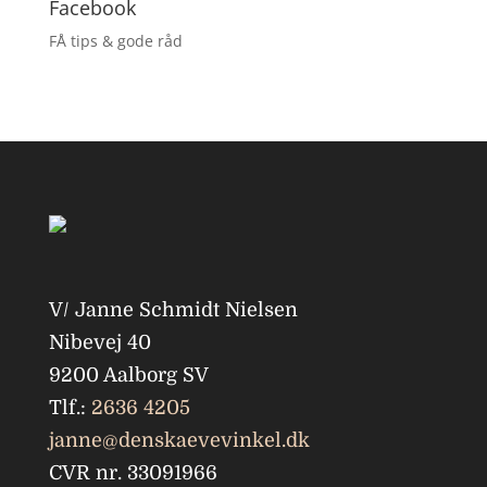
Facebook
FÅ tips & gode råd
V/ Janne Schmidt Nielsen
Nibevej 40
9200 Aalborg SV
Tlf.:
2636 4205
janne@denskaevevinkel.dk
CVR nr. 33091966