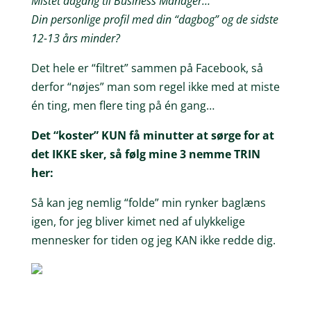
Mistet adgang til Business Manager…
Din personlige profil med din “dagbog” og de sidste
12-13 års minder?
Det hele er “filtret” sammen på Facebook, så
derfor “nøjes” man som regel ikke med at miste
én ting, men flere ting på én gang…
Det “koster” KUN få minutter at sørge for at
det IKKE sker, så følg mine 3 nemme TRIN
her:
Så kan jeg nemlig “folde” min rynker baglæns
igen, for jeg bliver kimet ned af ulykkelige
mennesker for tiden og jeg KAN ikke redde dig.