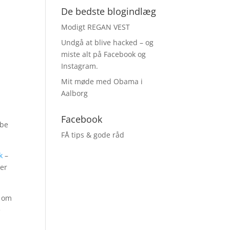
De bedste blogindlæg
Modigt REGAN VEST
Undgå at blive hacked – og
miste alt på Facebook og
Instagram.
Mit møde med Obama i
Aalborg
Facebook
abe
FÅ tips & gode råd
k
–
ver
e om
e