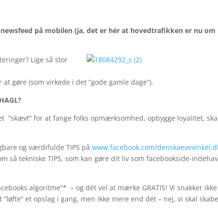
 newsfeed på mobilen (ja, det er hér at hovedtrafikken er nu om
eringer? Lige så stor
er at gøre (som virkede i det ”gode gamle dage”).
EHAGL?
get ”skævt” for at fange folks opmærksomhed, opbygge loyalitet, sk
gbare og værdifulde TIPS på
www.facebook.com/denskaevevinkel.d
 så tekniske TIPS, som kan gøre dit liv som facebookside-indeha
ebooks algoritme”* – og dét vel at mærke GRATIS! Vi snakker ikk
t ”løfte” et opslag i gang, men ikke mere end dét – nej, vi skal skab