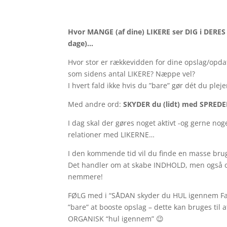
Hvor MANGE (af dine) LIKERE ser DIG i DERES
dage)…
Hvor stor er rækkevidden for dine opslag/opdat
som sidens antal LIKERE? Næppe vel?
I hvert fald ikke hvis du ”bare” gør dét du plej
Med andre ord:
SKYDER du (lidt) med SPRED
I dag skal der gøres noget aktivt -og gerne no
relationer med LIKERNE…
I den kommende tid vil du finde en masse bru
Det handler om at skabe INDHOLD, men også om
nemmere!
FØLG med i “SÅDAN skyder du HUL igennem Fac
”bare” at booste opslag – dette kan bruges til a
ORGANISK “hul igennem” 😉