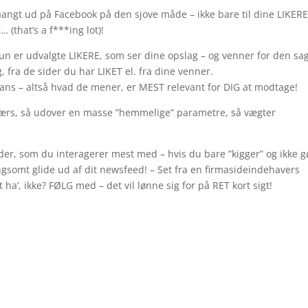
aangt ud på Facebook på den sjove måde – ikke bare til dine LIKERE
(that’s a f***ing lot)!
un er udvalgte LIKERE, som ser dine opslag – og venner for den sa
g, fra de sider du har LIKET el. fra dine venner.
evans – altså hvad de mener, er MEST relevant for DIG at modtage!
værs, så udover en masse ”hemmelige” parametre, så vægter
der, som du interagerer mest med – hvis du bare ”kigger” og ikke g
angsomt glide ud af dit newsfeed! – Set fra en firmasideindehavers
t ha’, ikke? FØLG med – det vil lønne sig for på RET kort sigt!