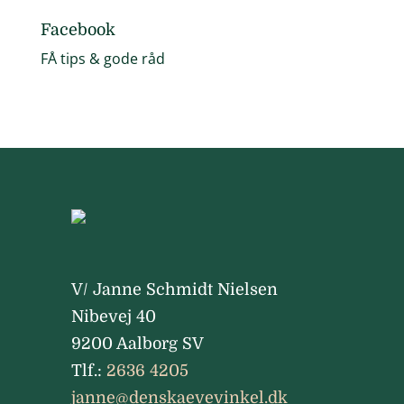
Facebook
FÅ tips & gode råd
V/ Janne Schmidt Nielsen
Nibevej 40
9200 Aalborg SV
Tlf.:
2636 4205
janne@denskaevevinkel.dk