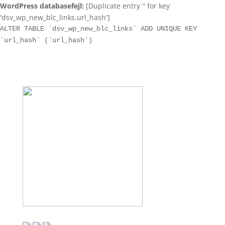
WordPress databasefejl:
[Duplicate entry '' for key
'dsv_wp_new_blc_links.url_hash']
ALTER TABLE `dsv_wp_new_blc_links` ADD UNIQUE KEY
`url_hash` (`url_hash`)