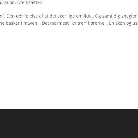
piration
,
Iværksætteri
ten”. Dén dér følelse af at det sker lige om lidt… Og samtidig snegler
ne basker i maven… Det nærmest ”knitrer” i ørerne… En skøn og u