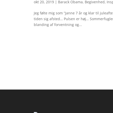
okt 20, 2019
|
Barack Obama
,
Begivenhed
,
Ins
Jeg følte mig som ”Janne 7 år og klar til juleaf
tiden sig afsted… Pulsen er høj… Sommerfugle
blanding af forventning og...