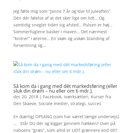
Jeg følte mig som ”Janne 7 år og klar til juleaften”.
Dén dér følelse af at det sker lige om lidt… Og
samtidig snegler tiden sig afsted… Pulsen er høj…
Sommerfuglene basker i maven… Det nærmest
”knitrer” i ørerne… En skøn og uskøn blanding af
forventning og...
Så kom da i gang med dét markedsføring (eller
sluk din drøm – nu eller om 6 mdr.).
dec 20, 2018
|
Facebook
,
Iværksætteri
,
Kurser fra
Den Skaeve
,
Sociale medier
,
strategi
,
succes
En (kærlig) OPSANG (som har været længe undervejs)
… Står DU dér og kigger gennem hækken? Over på
naboens “græs”, som altid er LIDT grønnere end dit?