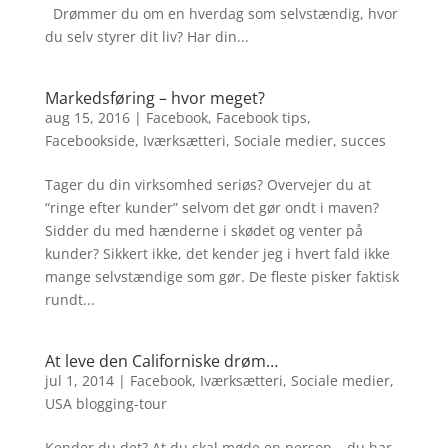
Drømmer du om en hverdag som selvstændig, hvor
du selv styrer dit liv? Har din...
Markedsføring – hvor meget?
aug 15, 2016
|
Facebook
,
Facebook tips
,
Facebookside
,
Iværksætteri
,
Sociale medier
,
succes
Tager du din virksomhed seriøs? Overvejer du at
“ringe efter kunder” selvom det gør ondt i maven?
Sidder du med hænderne i skødet og venter på
kunder? Sikkert ikke, det kender jeg i hvert fald ikke
mange selvstændige som gør. De fleste pisker faktisk
rundt...
At leve den Californiske drøm…
jul 1, 2014
|
Facebook
,
Iværksætteri
,
Sociale medier
,
USA blogging-tour
Kender du det? At du skal møde en person – du har