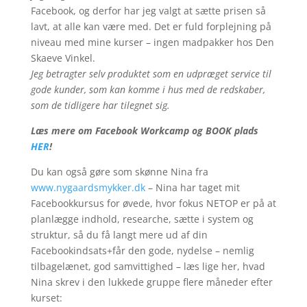
Facebook, og derfor har jeg valgt at sætte prisen så
lavt, at alle kan være med. Det er fuld forplejning på
niveau med mine kurser – ingen madpakker hos Den
Skaeve Vinkel.
Jeg betragter selv produktet som en udpræget service til
gode kunder, som kan komme i hus med de redskaber,
som de tidligere har tilegnet sig.
Læs mere om Facebook Workcamp og BOOK plads
HER
!
Du kan også gøre som skønne Nina fra
www.nygaardsmykker.dk
– Nina har taget mit
Facebookkursus for øvede, hvor fokus NETOP er på at
planlægge indhold, researche, sætte i system og
struktur, så du få langt mere ud af din
Facebookindsats+får den gode, nydelse – nemlig
tilbagelænet, god samvittighed – læs lige her, hvad
Nina skrev i den lukkede gruppe flere måneder efter
kurset: