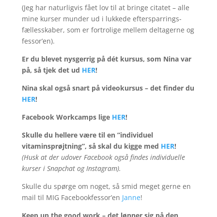
(Jeg har naturligvis fået lov til at bringe citatet – alle
mine kurser munder ud i lukkede eftersparrings-
fællesskaber, som er fortrolige mellem deltagerne og
fessor’en).
Er du blevet nysgerrig på dét kursus, som Nina var
på, så tjek det ud
HER
!
Nina skal også snart på videokursus – det finder du
HER
!
Facebook Workcamps lige
HER
!
Skulle du hellere være til en ”individuel
vitaminsprøjtning”, så skal du kigge med
HER
!
(Husk at der udover Facebook også findes individuelle
kurser i Snapchat og Instagram).
Skulle du spørge om noget, så smid meget gerne en
mail til MIG Facebookfessor’en
Janne
!
Keep up the good work – det lønner sig på den