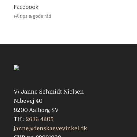
Facebook
FÅ tips & gode råd
V/ Janne Schmidt Nielsen
Nibevej 40
9200 Aalborg SV
Tlf.:
2636 4205
janne@denskaevevinkel.dk