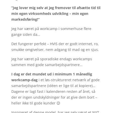
”Jeg lover mig selv at jeg fremover til afsætte tid til
min egen virksomheds udvikling – min egen
markedsføring!”
Jeg har været på workcamp i sommerhuse flere
gange siden da…
Det fungerer perfekt – HVIS der er godt internet, ro,
smukke omgivelser, nem adgang til mad og en sjus.
Jeg har været på sporadiske endags workcamps
sammen med gode samarbejdspartnere…
I dag er det mundet ud i minimum 1 månedlig
workcamp-dag
i et løs-struktureret netværk af gode
samarbejdspartnere (idéen er lige til at kopiere)…
Dagene er lagt fast i kalenderen resten af året, så
der er ingen undskyldninger for at give dem bort –
heller ikke til gode kunder 😉
Inspireret af denne model, har jeg selv søsat et NYT