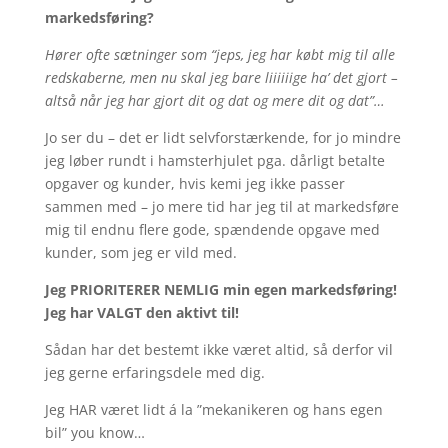
markedsføring?
Hører ofte sætninger som “jeps, jeg har købt mig til alle
redskaberne, men nu skal jeg bare liiiiiige ha’ det gjort –
altså når jeg har gjort dit og dat og mere dit og dat”…
Jo ser du – det er lidt selvforstærkende, for jo mindre
jeg løber rundt i hamsterhjulet pga. dårligt betalte
opgaver og kunder, hvis kemi jeg ikke passer
sammen med – jo mere tid har jeg til at markedsføre
mig til endnu flere gode, spændende opgave med
kunder, som jeg er vild med.
Jeg PRIORITERER NEMLIG min egen markedsføring!
Jeg har VALGT den aktivt til!
Sådan har det bestemt ikke været altid, så derfor vil
jeg gerne erfaringsdele med dig.
Jeg HAR været lidt á la ”mekanikeren og hans egen
bil” you know…